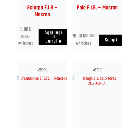
Sciarpa F.I.R –
Polo F.I.R. – Macron
Macron
5.00
€
Aggiungi
20.00
€
50.00
€
al
18.00
€
Scegli
carrello
IVA inclusa
IVA inclusa
-59%
-67%