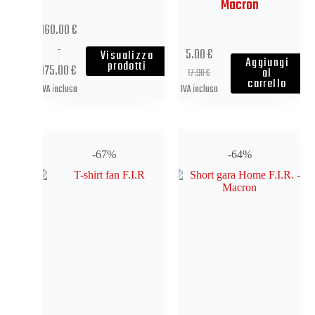
Macron
160.00
€
-
5.00
€
Visualizza
Aggiungi
prodotti
175.00
€
al
17.90
€
carrello
IVA inclusa
IVA inclusa
-67%
-64%