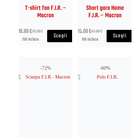
T-shirt fan F.I.R. –
Short gara Home
Macron
F.I.R. – Macron
10.00
€
15.00
€
29.90
€
42.00
€
Scegli
Scegli
IVA inclusa
IVA inclusa
-72%
-60%