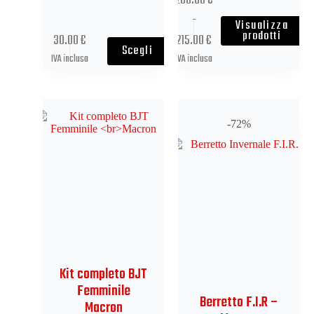
200.00
€
-
Visualizza
prodotti
30.00
€
215.00
€
Scegli
IVA inclusa
IVA inclusa
-72%
Kit completo BJT
Femminile
Berretto F.I.R –
Macron