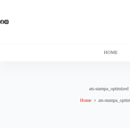
Salta
al
contenuto
HOME
ats-stampa_optimized
Home
ats-stampa_optim