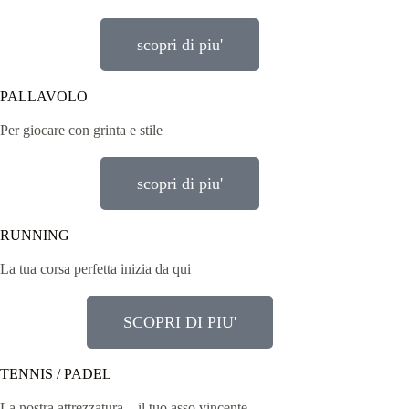
scopri di piu'
PALLAVOLO
Per giocare con grinta e stile
scopri di piu'
RUNNING
La tua corsa perfetta inizia da qui
SCOPRI DI PIU'
TENNIS / PADEL
La nostra attrezzatura…il tuo asso vincente