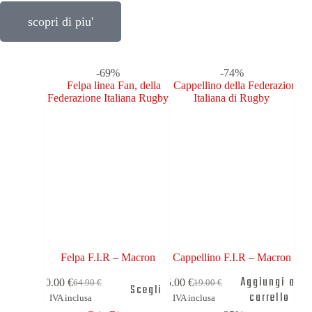
scopri di piu'
-69%
-74%
Felpa F.I.R – Macron
Cappellino F.I.R – Macron
Aggiungi al
20.00
€
5.00
€
64.90
€
19.00
€
Scegli
carrello
IVA inclusa
IVA inclusa