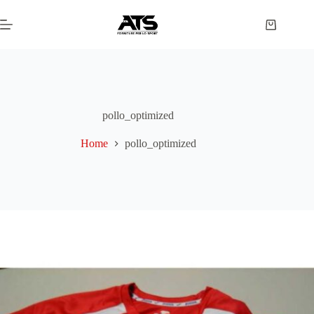
Salta
al
Carrello
contenuto
pollo_optimized
Home
pollo_optimized